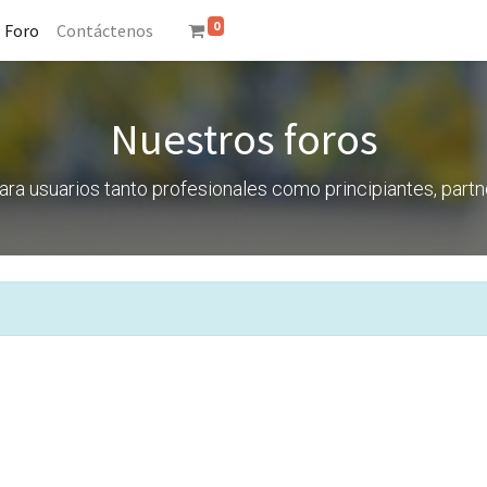
0
Foro
Contáctenos
Nuestros foros
ra usuarios tanto profesionales como principiantes, part