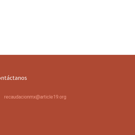
ontáctanos
recaudacionmx@article19.org