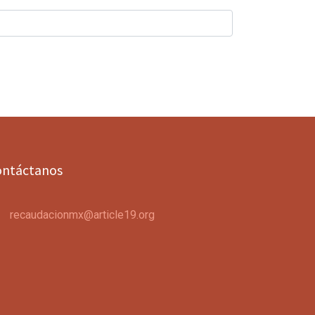
ontáctanos
recaudacionmx@article19.org